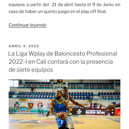
equipos a partir del 21 de abril hasta el 9 de Junio en
caso de haber un quinto juego en el play off final.
«Así
Continuar leyendo
será
la
Liga
PUBLICADO
ABRIL 4, 2022
EL
Wplay
La Liga Wplay de Baloncesto Profesional
de
2022-I en Cali contará con la presencia
Baloncesto
de siete equipos
Profesional
2022-
I»