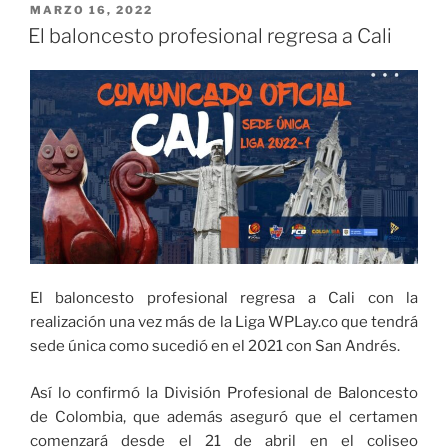
de
PUBLICADO
MARZO 16, 2022
EL
Baloncesto
El baloncesto profesional regresa a Cali
Profesional
2022-
I
en
Cali
contará
con
la
presencia
de
siete
El baloncesto profesional regresa a Cali con la
equipos»
realización una vez más de la Liga WPLay.co que tendrá
sede única como sucedió en el 2021 con San Andrés.
Así lo confirmó la División Profesional de Baloncesto
de Colombia, que además aseguró que el certamen
comenzará desde el 21 de abril en el coliseo