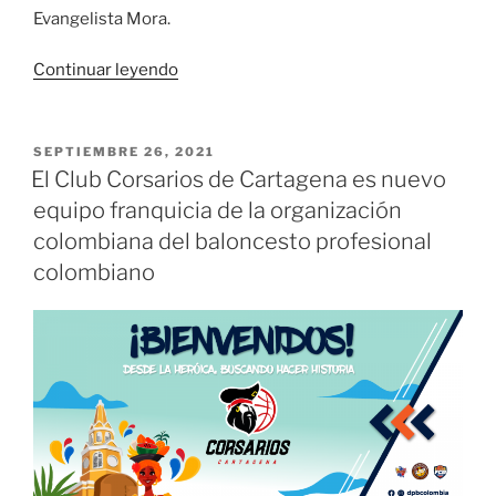
Evangelista Mora.
«El
Continuar leyendo
baloncesto
profesional
regresa
PUBLICADO
SEPTIEMBRE 26, 2021
EL
a
El Club Corsarios de Cartagena es nuevo
Cali»
equipo franquicia de la organización
colombiana del baloncesto profesional
colombiano