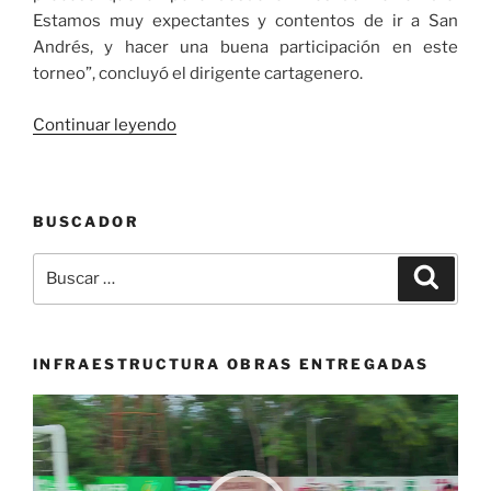
Estamos muy expectantes y contentos de ir a San
Andrés, y hacer una buena participación en este
torneo”, concluyó el dirigente cartagenero.
«El
Continuar leyendo
Club
Corsarios
de
BUSCADOR
Cartagena
es
Buscar
Buscar
nuevo
por:
equipo
franquicia
de
INFRAESTRUCTURA OBRAS ENTREGADAS
la
Reproductor
organización
de
colombiana
vídeo
del