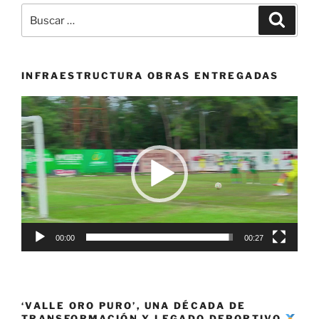
pública
Buscar
Buscar
en
por:
la
Mojana
y
INFRAESTRUCTURA OBRAS ENTREGADAS
San
Reproductor
Jorge»
de
vídeo
00:00
00:27
‘VALLE ORO PURO’, UNA DÉCADA DE
TRANSFORMACIÓN Y LEGADO DEPORTIVO