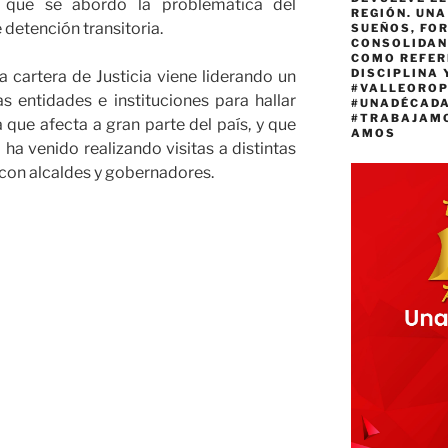
a que se abordó la problemática del
REGIÓN. UN
 detención transitoria.
SUEÑOS, FO
CONSOLIDAN
COMO REFER
DISCIPLINA 
a cartera de Justicia viene liderando un
#VALLEORO
s entidades e instituciones para hallar
#UNADÉCAD
#TRABAJAM
que afecta a gran parte del país, y que
AMOS
a venido realizando visitas a distintas
 con alcaldes y gobernadores.
o