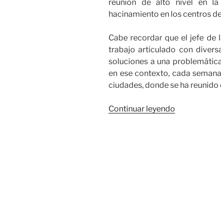
reunión de alto nivel en l
hacinamiento en los centros de
Cabe recordar que el jefe de l
trabajo articulado con diversa
soluciones a una problemática 
en ese contexto, cada semana h
ciudades, donde se ha reunido
«MinJusticia
Continuar leyendo
continúa
liderando
estrategia
para
reducir
hacinamient
en
centros
de