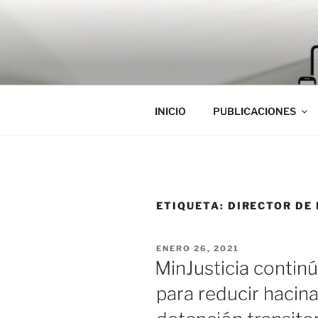
Saltar
al
contenido
INICIO
PUBLICACIONES
ETIQUETA:
DIRECTOR DE 
PUBLICADO
ENERO 26, 2021
EL
MinJusticia continú
para reducir hacin