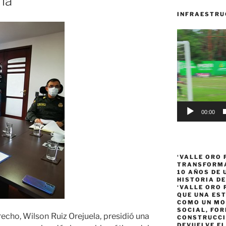
ia
INFRAESTRU
Reproductor
de
vídeo
00:00
‘VALLE ORO 
TRANSFORMA
10 AÑOS DE
HISTORIA DE
‘VALLE ORO 
QUE UNA ES
COMO UN MO
SOCIAL, FOR
erecho, Wilson Ruiz Orejuela, presidió una
CONSTRUCCI
DEVUELVE EL