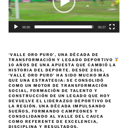
la
Convocatoria
Escuela
Apoyada
00:00
00:27
de
la
Gobernación
del
‘VALLE ORO PURO’, UNA DÉCADA DE
Valle»
TRANSFORMACIÓN Y LEGADO DEPORTIVO
10 AÑOS DE UNA APUESTA QUE CAMBIÓ LA
HISTORIA DEL DEPORTE. DESDE 2016,
‘VALLE ORO PURO’ HA SIDO MUCHO MÁS
QUE UNA ESTRATEGIA: SE CONSOLIDÓ
COMO UN MOTOR DE TRANSFORMACIÓN
SOCIAL, FORMACIÓN DE TALENTO Y
CONSTRUCCIÓN DE UN LEGADO QUE HOY
DEVUELVE EL LIDERAZGO DEPORTIVO DE
LA REGIÓN. UNA DÉCADA IMPULSANDO
SUEÑOS, FORMANDO CAMPEONES Y
CONSOLIDANDO AL VALLE DEL CAUCA
COMO REFERENTE DE EXCELENCIA,
DISCIPLINA Y RESULTADOS.