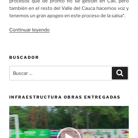
procesos que de pronto no se gestan en Cali, pero
también en el resto del Valle del Cauca hacemos voz y
tenemos un gran apogeo en este proceso de la salsa”.
«Cerca
Continuar leyendo
de
100
escuelas
BUSCADOR
de
Salsa
Buscar
Buscar
Caleña
por:
y
más
de
INFRAESTRUCTURA OBRAS ENTREGADAS
1000
Reproductor
estudiantes
de
se
vídeo
beneficiarán
de