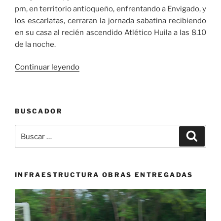
pm, en territorio antioqueño, enfrentando a Envigado, y
los escarlatas, cerraran la jornada sabatina recibiendo
en su casa al recién ascendido Atlético Huila a las 8.10
de la noche.
«Los
Continuar leyendo
equipos
caleños
en
BUSCADOR
busca
del
Buscar
Buscar
terreno
por:
perdido»
INFRAESTRUCTURA OBRAS ENTREGADAS
Reproductor
de
vídeo