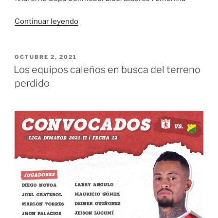
«Deportivo
Continuar leyendo
Cali
llegó
a
PUBLICADO
OCTUBRE 2, 2021
EL
su
Los equipos caleños en busca del terreno
final
perdido
en
la
Copa
Conmebol
Libertadores
Femenina «