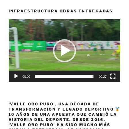
de
Cartago»
INFRAESTRUCTURA OBRAS ENTREGADAS
Reproductor
de
vídeo
00:00
00:27
‘VALLE ORO PURO’, UNA DÉCADA DE
TRANSFORMACIÓN Y LEGADO DEPORTIVO
10 AÑOS DE UNA APUESTA QUE CAMBIÓ LA
HISTORIA DEL DEPORTE. DESDE 2016,
‘VALLE ORO PURO’ HA SIDO MUCHO MÁS