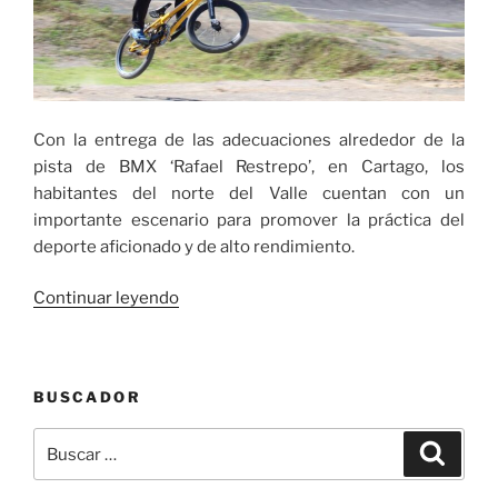
Con la entrega de las adecuaciones alrededor de la
pista de BMX ‘Rafael Restrepo’, en Cartago, los
habitantes del norte del Valle cuentan con un
importante escenario para promover la práctica del
deporte aficionado y de alto rendimiento.
«BMX
Continuar leyendo
se
vive
en
BUSCADOR
la
pista
Buscar
Buscar
‘Rafael
por:
Restrepo’