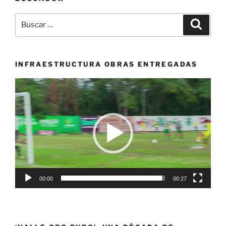
con
Crystal
Buscar
Buscar
Palace»
por:
INFRAESTRUCTURA OBRAS ENTREGADAS
Reproductor
de
vídeo
00:00
00:27