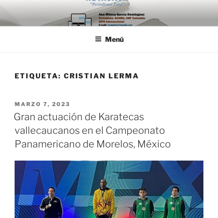
Saltar
al
contenido
Menú
ETIQUETA:
CRISTIAN LERMA
PUBLICADO
MARZO 7, 2023
EL
Gran actuación de Karatecas
vallecaucanos en el Campeonato
Panamericano de Morelos, México