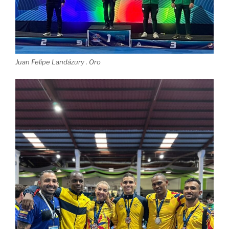
Juan Felipe Landázury . Oro