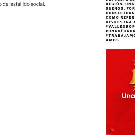
el estallido social.
REGIÓN. UN
SUEÑOS, FO
CONSOLIDAN
COMO REFER
DISCIPLINA 
#VALLEORO
#UNADÉCAD
#TRABAJAM
AMOS
nes