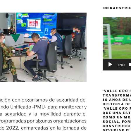
INFRAESTRU
Reproductor
de
vídeo
00:00
‘VALLE ORO 
TRANSFORMA
ulación con organismos de seguridad del
10 AÑOS DE
HISTORIA DE
ando Unificado -PMU- para monitorear y
‘VALLE ORO 
QUE UNA ES
la seguridad y la movilidad durante el
COMO UN MO
 programadas por algunas organizaciones
SOCIAL, FOR
CONSTRUCCI
 de 2022, enmarcadas en la jornada de
DEVUELVE EL