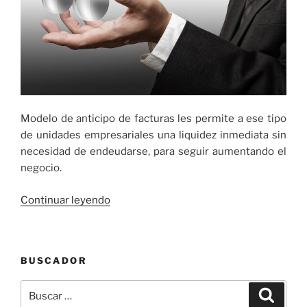
Modelo de anticipo de facturas les permite a ese tipo
de unidades empresariales una liquidez inmediata sin
necesidad de endeudarse, para seguir aumentando el
negocio.
«5.000
Continuar leyendo
pymes
colombianas
han
BUSCADOR
recibido
apoyo
Buscar
Buscar
de
por: