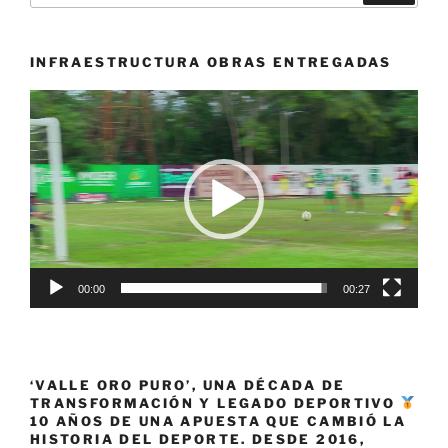
Exponencial
Confirming»
INFRAESTRUCTURA OBRAS ENTREGADAS
Reproductor
de
vídeo
00:00
00:27
‘VALLE ORO PURO’, UNA DÉCADA DE
TRANSFORMACIÓN Y LEGADO DEPORTIVO
10 AÑOS DE UNA APUESTA QUE CAMBIÓ LA
HISTORIA DEL DEPORTE. DESDE 2016,