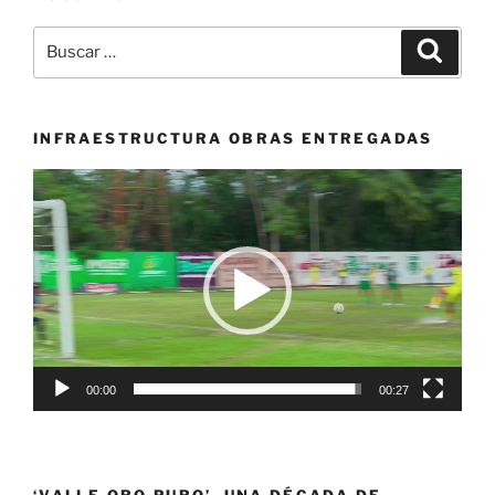
Campeonato
Panamericano
Buscar
Buscar
U11-
por:
U13
&
WTT
INFRAESTRUCTURA OBRAS ENTREGADAS
Youth
Reproductor
Contender
de
Mosquera
vídeo
2023»
00:00
00:27