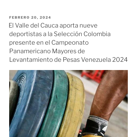
atletas
de
levantamiento
PUBLICADO
FEBRERO 20, 2024
EL
de
El Valle del Cauca aporta nueve
pesas
deportistas a la Selección Colombia
de
presente en el Campeonato
primer
Panamericano Mayores de
nivel
Levantamiento de Pesas Venezuela 2024
de
América
buscan
consolidar
su
clasificación
para
París»