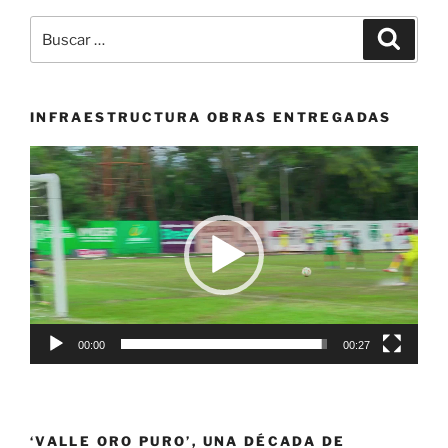
el
Buscar
Buscar
Mundial
por:
Junior
de
Levantamiento
INFRAESTRUCTURA OBRAS ENTREGADAS
de
Reproductor
Pesas
de
con
vídeo
14
medallas»
00:00
00:27
‘VALLE ORO PURO’, UNA DÉCADA DE