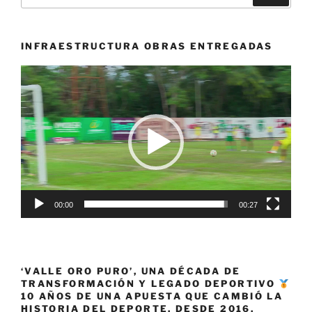
Piscina
corta
en
INFRAESTRUCTURA OBRAS ENTREGADAS
Melbourne,
Reproductor
Australia»
de
vídeo
00:00
00:27
‘VALLE ORO PURO’, UNA DÉCADA DE
TRANSFORMACIÓN Y LEGADO DEPORTIVO
10 AÑOS DE UNA APUESTA QUE CAMBIÓ LA
HISTORIA DEL DEPORTE. DESDE 2016,