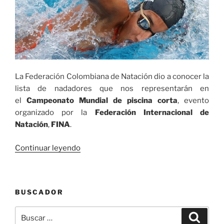
La Federación Colombiana de Natación dio a conocer la
lista de nadadores que nos representarán en
el
Campeonato Mundial de piscina corta
, evento
organizado por la
Federación Internacional de
Natación
,
FINA
.
«Cuatro
Continuar leyendo
nadadores
disputarán
el
BUSCADOR
Campeonato
Mundial
Buscar
Buscar
de
por: