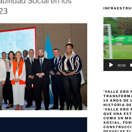
bilidad Social en los
INFRAESTRU
23
Reproductor
de
vídeo
00:00
‘VALLE ORO 
TRANSFORMA
10 AÑOS DE
HISTORIA DE
‘VALLE ORO 
QUE UNA ES
COMO UN MO
SOCIAL, FOR
CONSTRUCCI
DEVUELVE EL