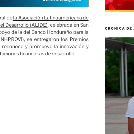
ral de
la Asociación Latinoamericana de
 el Desarrollo (ALIDE)
, celebrada en San
CRONICA DE
poyo de la del Banco Hondureño para la
ANHPROVI), se entregaron los Premios
Reproductor
 reconoce y promueve la innovación y
de
ituciones financieras de desarrollo.
vídeo
,