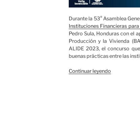
Durante la 53° Asamblea Gene
Instituciones Financieras para
Pedro Sula, Honduras con el a
Producción y la Vivienda (B
ALIDE 2023, el concurso que
buenas prácticas entre las inst
«Infivalle
Continuar leyendo
se
alzó
como
ganador
en
la
categoría
de
Información