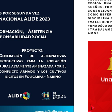
REGIÓN. UN
SUEÑOS, FO
CONSOLIDAN
COMO REFER
DISCIPLINA 
#VALLEORO
#UNADÉCAD
#TRABAJAM
AMOS