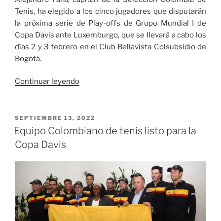
Tenis, ha elegido a los cinco jugadores que disputarán
la próxima serie de Play-offs de Grupo Mundial I de
Copa Davis ante Luxemburgo, que se llevará a cabo los
días 2 y 3 febrero en el Club Bellavista Colsubsidio de
Bogotá.
«Cinco
Continuar leyendo
jugadores
disputarán
la
PUBLICADO
SEPTIEMBRE 13, 2022
EL
próxima
Equipo Colombiano de tenis listo para la
serie
Copa Davis
de
Play-
offs
de
Grupo
Mundial