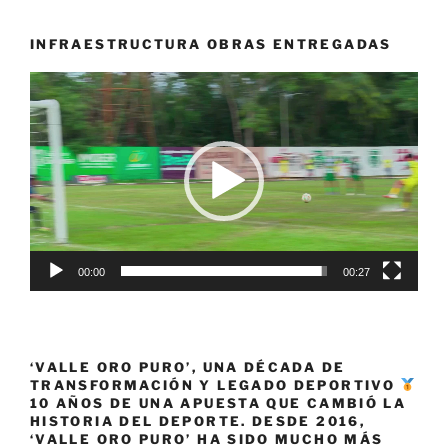
Davis»
INFRAESTRUCTURA OBRAS ENTREGADAS
Reproductor
de
vídeo
00:00
00:27
‘VALLE ORO PURO’, UNA DÉCADA DE
TRANSFORMACIÓN Y LEGADO DEPORTIVO
10 AÑOS DE UNA APUESTA QUE CAMBIÓ LA
HISTORIA DEL DEPORTE. DESDE 2016,
‘VALLE ORO PURO’ HA SIDO MUCHO MÁS