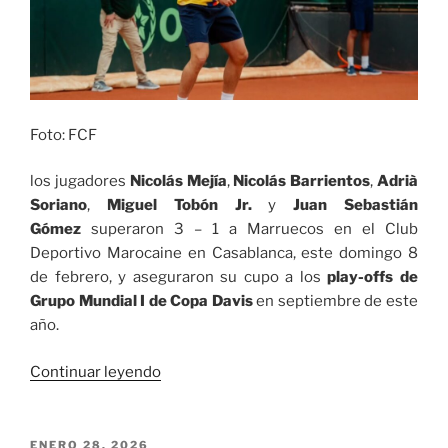
Foto: FCF
los jugadores
Nicolás Mejía
,
Nicolás Barrientos
,
Adrià
Soriano
,
Miguel Tobón Jr.
y
Juan Sebastián
Gómez
superaron 3 – 1 a Marruecos en el Club
Deportivo Marocaine en Casablanca, este domingo 8
de febrero, y aseguraron su cupo a los
play-offs de
Grupo Mundial I de Copa Davis
en septiembre de este
año.
«Colombia
Continuar leyendo
superó
3
–
PUBLICADO
ENERO 28, 2026