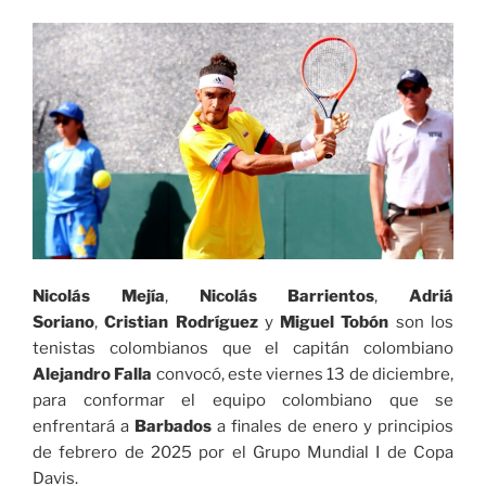
Davis
de
Tenis»
Nicolás Mejía
,
Nicolás Barrientos
,
Adriá
Soriano
,
Cristian Rodríguez
y
Miguel Tobón
son los
tenistas colombianos que el capitán colombiano
Alejandro Falla
convocó, este viernes 13 de diciembre,
para conformar el equipo colombiano que se
enfrentará a
Barbados
a finales de enero y principios
de febrero de 2025 por el Grupo Mundial I de Copa
Davis.