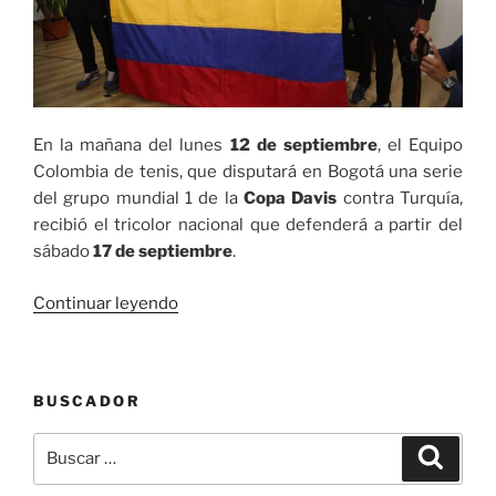
I
de
Copa
Davis
ante
Luxemburgo»
En la mañana del lunes
12 de septiembre
, el Equipo
Colombia de tenis, que disputará en Bogotá una serie
del grupo mundial 1 de la
Copa Davis
contra Turquía,
recibió el tricolor nacional que defenderá a partir del
sábado
17 de septiembre
.
«Equipo
Continuar leyendo
Colombiano
de
tenis
BUSCADOR
listo
para
Buscar
Buscar
la
por:
Copa