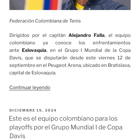
Federación Colombiana de Tenis
Dirigidos por el capitán
Alejandro Falla
, el equipo
colombiano ya conoce los enfrentamientos
ante
Eslovaquia
, en el Grupo I Mundial de la Copa
Davis, que se disputarán desde este viernes 12 de
septiembre en el Peugeot Arena, ubicado en Bratislava,
capital de Eslovaquia.
«Estos
Continuar leyendo
son
los
partidos
PUBLICADO
DICIEMBRE 15, 2024
EL
ante
Este es el equipo colombiano para los
Eslovaquia
playoffs por el Grupo Mundial I de Copa
por
Davis
Copa