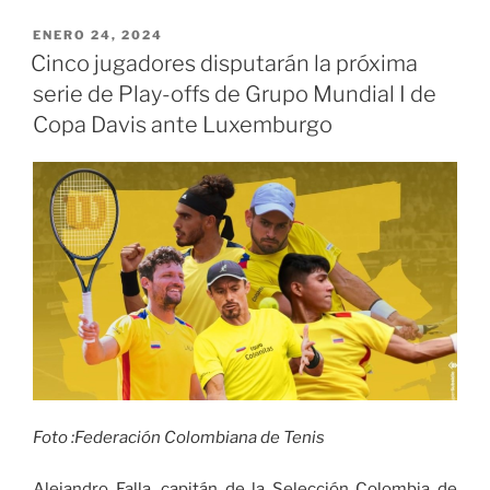
11
de
PUBLICADO
ENERO 24, 2024
EL
abril,
Cinco jugadores disputarán la próxima
en
serie de Play-offs de Grupo Mundial I de
el
Copa Davis ante Luxemburgo
Padeling
de
Cali,
se
inicia
la
Primera
Gira
Nacional
de
Pádel
“Coordinadora”»
Foto :Federación Colombiana de Tenis
Alejandro Falla, capitán de la Selección Colombia de