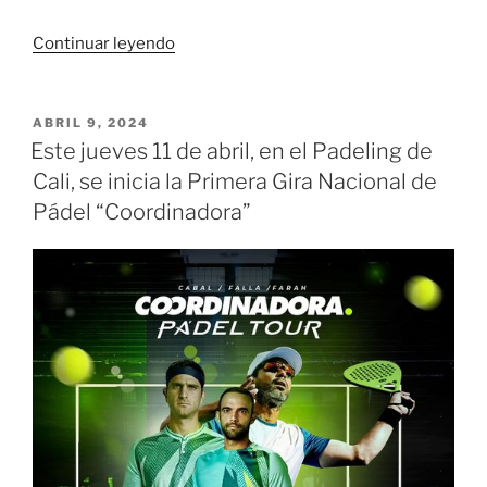
«Este
Continuar leyendo
es
el
equipo
PUBLICADO
ABRIL 9, 2024
EL
colombiano
Este jueves 11 de abril, en el Padeling de
para
Cali, se inicia la Primera Gira Nacional de
los
Pádel “Coordinadora”
playoffs
por
el
Grupo
Mundial
I
de
Copa
Davis»