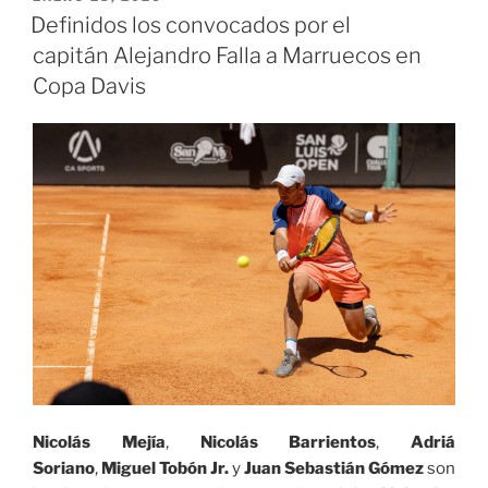
EL
1
Definidos los convocados por el
a
capitán Alejandro Falla a Marruecos en
Marruecos y
Copa Davis
aseguraron
su
cupo
a
los play-
offs
de
Grupo
Mundial
I
de
Copa
Davis»
Nicolás Mejía
,
Nicolás Barrientos
,
Adriá
Soriano
,
Miguel Tobón Jr.
y
Juan Sebastián Gómez
son