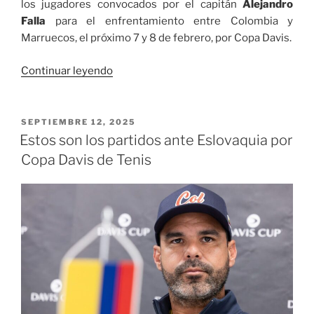
los jugadores convocados por el capitán
Alejandro
Falla
para el enfrentamiento entre Colombia y
Marruecos, el próximo 7 y 8 de febrero, por Copa Davis.
«Definidos
Continuar leyendo
los
convocados
por
PUBLICADO
SEPTIEMBRE 12, 2025
EL
el
Estos son los partidos ante Eslovaquia por
capitán Alejandro
Copa Davis de Tenis
Falla
a
Marruecos
en
Copa
Davis»