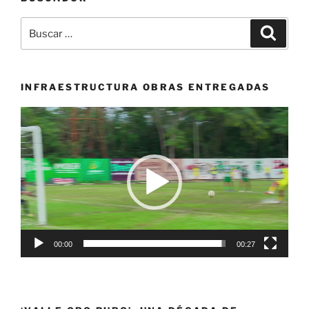
de
Ultimate
Buscar
Buscar
en
por:
Chía»
INFRAESTRUCTURA OBRAS ENTREGADAS
Reproductor
de
vídeo
00:00
00:27