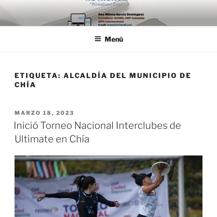
Saltar
al
contenido
Menú
ETIQUETA:
ALCALDÍA DEL MUNICIPIO DE
CHÍA
PUBLICADO
MARZO 18, 2023
EL
Inició Torneo Nacional Interclubes de
Ultimate en Chía