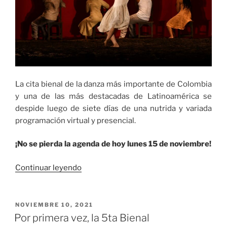
La cita bienal de la danza más importante de Colombia
y una de las más destacadas de Latinoamérica se
despide luego de siete días de una nutrida y variada
programación virtual y presencial.
¡No se pierda la agenda de hoy lunes 15 de noviembre!
«¡Hoy
Continuar leyendo
es
el
cierre
PUBLICADO
NOVIEMBRE 10, 2021
EL
de
Por primera vez, la 5ta Bienal