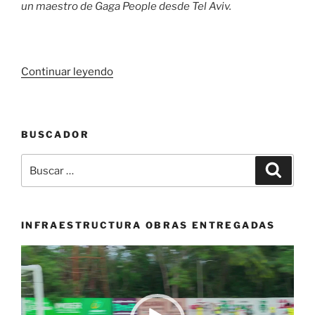
un maestro de Gaga People desde Tel Aviv.
«Por
Continuar leyendo
primera
vez,
la
BUSCADOR
5ta
Bienal
Buscar
Buscar
Internacional
por:
de
Danza
de
INFRAESTRUCTURA OBRAS ENTREGADAS
Cali
Reproductor
abre
de
una
vídeo
plataforma
virtual»