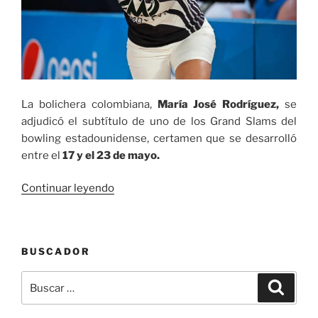
La bolichera colombiana,
María José Rodríguez,
se
adjudicó el subtítulo de uno de los Grand Slams del
bowling estadounidense, certamen que se desarrolló
entre el
17 y el 23 de mayo.
«La
Continuar leyendo
bolichera
María
José
BUSCADOR
Rodríguez,
subcampeona
Buscar
Buscar
del
por:
2023