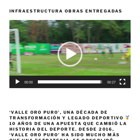
USBC
Queens»
INFRAESTRUCTURA OBRAS ENTREGADAS
Reproductor
de
vídeo
00:00
00:27
‘VALLE ORO PURO’, UNA DÉCADA DE
TRANSFORMACIÓN Y LEGADO DEPORTIVO
10 AÑOS DE UNA APUESTA QUE CAMBIÓ LA
HISTORIA DEL DEPORTE. DESDE 2016,
‘VALLE ORO PURO’ HA SIDO MUCHO MÁS