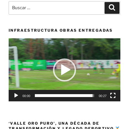
tuvo
Buscar
Buscar
destaca
por:
actuación
en
Barcelona»
INFRAESTRUCTURA OBRAS ENTREGADAS
Reproductor
de
vídeo
00:00
00:27
‘VALLE ORO PURO’, UNA DÉCADA DE
TRANSFORMACIÓN Y LEGADO DEPORTIVO