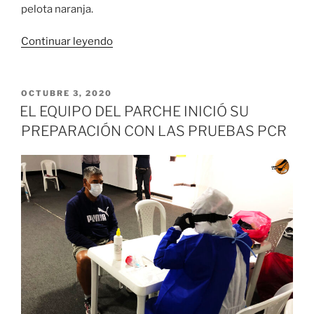
pelota naranja.
«El
Continuar leyendo
‘Team
Cali
Puro
PUBLICADO
OCTUBRE 3, 2020
EL
Corazón’
EL EQUIPO DEL PARCHE INICIÓ SU
comenzó
PREPARACIÓN CON LAS PRUEBAS PCR
entrenamientos
de
cara
a
la
Liga
profesional
de
Baloncesto»