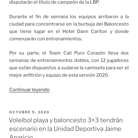
disputarán el título de campeón de la LBP.
Durante el fin de semana los equipos arribaron a la
ciudad para concentrarse en la burbuja del Baloncesto
que tiene lugar en el Hotel Dann Carlton y donde
comenzarán con entrenamientos.
Por su parte, el Team Cali Puro Corazón lleva dos
semanas de entrenamientos dobles, con 12 jugadores
que están dispuestos a sudarse la camiseta para ser el
mejor anfitrión y equipo de esta versión 2020.
«Los
Continuar leyendo
mejores
del
baloncesto,
PUBLICADO
OCTUBRE 9, 2020
EL
ya
Voleibol playa y baloncesto 3×3 tendrán
están
escenario en la Unidad Deportiva Jaime
en
Aparicio