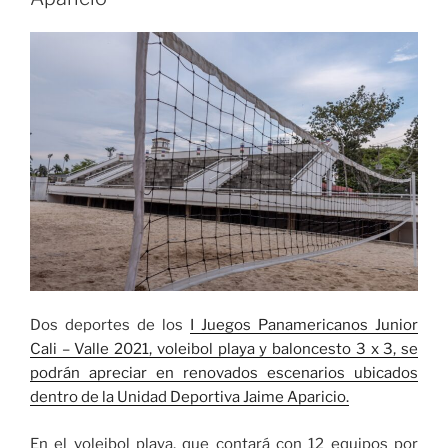
Cali
Ciudad
Deportiva»
Dos deportes de los
I Juegos Panamericanos Junior
Cali – Valle 2021, voleibol playa y baloncesto 3 x 3, se
podrán apreciar en renovados escenarios ubicados
dentro de la Unidad Deportiva Jaime Aparicio.
En el voleibol playa, que contará con 12 equipos por