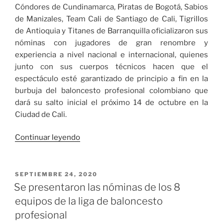
Cóndores de Cundinamarca, Piratas de Bogotá, Sabios
de Manizales, Team Cali de Santiago de Cali, Tigrillos
de Antioquia y Titanes de Barranquilla oficializaron sus
nóminas con jugadores de gran renombre y
experiencia a nivel nacional e internacional, quienes
junto con sus cuerpos técnicos hacen que el
espectáculo esté garantizado de principio a fin en la
burbuja del baloncesto profesional colombiano que
dará su salto inicial el próximo 14 de octubre en la
Ciudad de Cali.
«Sistema
Continuar leyendo
y
calendario
de
PUBLICADO
SEPTIEMBRE 24, 2020
EL
Juego,
Se presentaron las nóminas de los 8
de
equipos de la liga de baloncesto
la
profesional
burbuja