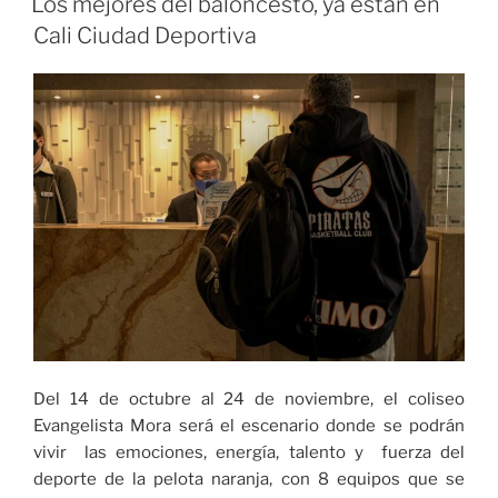
Los mejores del baloncesto, ya están en
saber
Cali Ciudad Deportiva
de
la
Liga
de
Baloncesto
Profesional
2020»
Del 14 de octubre al 24 de noviembre, el coliseo
Evangelista Mora será el escenario donde se podrán
vivir las emociones, energía, talento y fuerza del
deporte de la pelota naranja, con 8 equipos que se