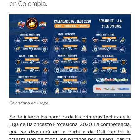
en Colombia.
en
la
Unidad
Deportiva
Jaime
Aparicio»
Calendario de Juego
Se definieron los horarios de las primeras fechas de la
Liga de Baloncesto Profesional 2020. La competencia,
que se disputará en la burbuja de Cali, tendrá la
transmisión de todos los partidos por la señal básica