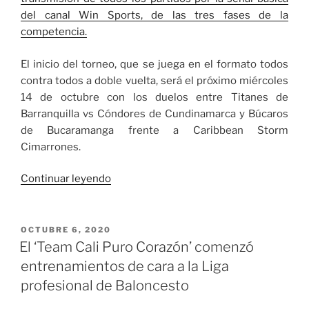
del canal Win Sports, de las tres fases de la
competencia.
El inicio del torneo, que se juega en el formato todos
contra todos a doble vuelta, será el próximo miércoles
14 de octubre con los duelos entre Titanes de
Barranquilla vs Cóndores de Cundinamarca y Búcaros
de Bucaramanga frente a Caribbean Storm
Cimarrones.
«Programación
Continuar leyendo
de
las
primeras
PUBLICADO
OCTUBRE 6, 2020
EL
fechas
El ‘Team Cali Puro Corazón’ comenzó
de
entrenamientos de cara a la Liga
la
profesional de Baloncesto
Liga