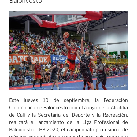
Baloncesto
8
equipos
de
la
liga
de
baloncesto
profesional»
Este jueves 10 de septiembre, la Federación
Colombiana de Baloncesto con el apoyo de la Alcaldía
de Cali y la Secretaría del Deporte y la Recreación,
realizará el lanzamiento de la Liga Profesional de
Baloncesto, LPB 2020, el campeonato profesional de