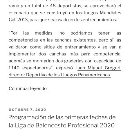
rama y un total de 48 deportistas, se aprovechará el
escenario que se construyó en los Juegos Mundiales
Cali 2013, para que sea usado en los entrenamientos.
“Por las medidas, no podríamos tener las
competencias en las canchas existentes, pero sí las
validaron como sitios de entrenamiento y se van a
implementar dos canchas más para competencia,
además se montarían dos graderías con capacidad de
1.140 espectadores”, expresó J
uan Miguel Gregori,
director Deportivo de los I Juegos Panamericanos.
«Voleibol
Continuar leyendo
playa
y
baloncesto
PUBLICADO
OCTUBRE 7, 2020
EL
3×3
Programación de las primeras fechas de
tendrán
la Liga de Baloncesto Profesional 2020
escenario