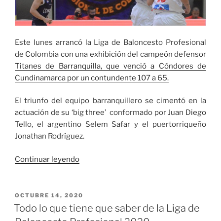
Este lunes arrancó la Liga de Baloncesto Profesional
de Colombia con una exhibición del campeón defensor
Titanes de Barranquilla, que venció a Cóndores de
Cundinamarca por un contundente 107 a 65.
El triunfo del equipo barranquillero se cimentó en la
actuación de su ‘big three’ conformado por Juan Diego
Tello, el argentino Selem Safar y el puertorriqueño
Jonathan Rodríguez.
«Con
Continuar leyendo
un
contundente
marcador
PUBLICADO
OCTUBRE 14, 2020
EL
Titanes
Todo lo que tiene que saber de la Liga de
venció