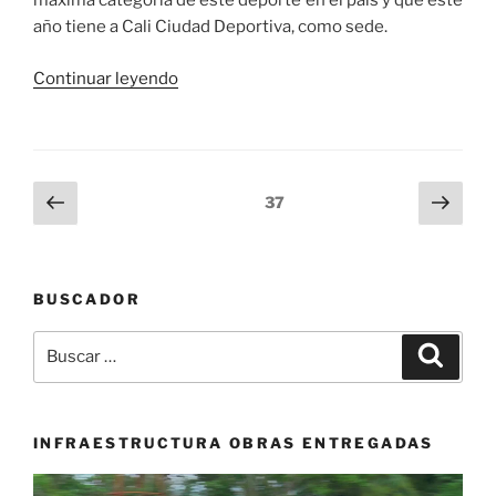
máxima categoría de este deporte en el país y que este
año tiene a Cali Ciudad Deportiva, como sede.
«Cali
Continuar leyendo
anfitriona
de
la
liga
Navegación
Página
Sigu
Página
37
Profesional
anterior
pági
de
de
entradas
Baloncesto»
BUSCADOR
Buscar
Buscar
por:
INFRAESTRUCTURA OBRAS ENTREGADAS
Reproductor