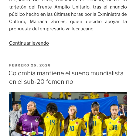
tarjetón del Frente Amplio Unitario, tras el anuncio
público hecho en las últimas horas por la Exministra de
Cultura, Mariana Garcés, quien decidió apoyar la
propuesta del empresario vallecaucano.
«Exministra
Continuar leyendo
de
Cultura
hace
PUBLICADO
FEBRERO 25, 2026
EL
público
Colombia mantiene el sueño mundialista
su
en el sub-20 femenino
apoyo
a
Alejandro
De
Lima»