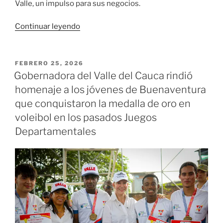
Valle, un impulso para sus negocios.
«Cuatro
Continuar leyendo
mil
emprendedores
de
PUBLICADO
FEBRERO 25, 2026
EL
26
Gobernadora del Valle del Cauca rindió
municipios
homenaje a los jóvenes de Buenaventura
fueron
que conquistaron la medalla de oro en
seleccionados
voleibol en los pasados Juegos
para
Departamentales
acceder
al
Fondo
ValleINN+»