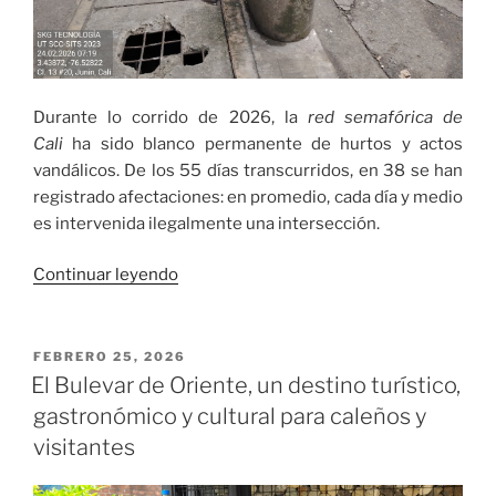
Durante lo corrido de 2026, la
red semafórica de
Cali
ha sido blanco permanente de hurtos y actos
vandálicos. De los 55 días transcurridos, en 38 se han
registrado afectaciones: en promedio, cada día y medio
es intervenida ilegalmente una intersección.
«En
Continuar leyendo
los
primeros
55
PUBLICADO
FEBRERO 25, 2026
EL
días
El Bulevar de Oriente, un destino turístico,
de
gastronómico y cultural para caleños y
2026,
visitantes
la
red