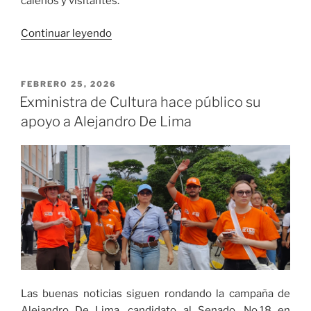
caleños y visitantes.
«El
Continuar leyendo
Bulevar
de
Oriente,
PUBLICADO
FEBRERO 25, 2026
EL
un
Exministra de Cultura hace público su
destino
apoyo a Alejandro De Lima
turístico,
gastronómico
y
cultural
para
caleños
y
visitantes»
Las buenas noticias siguen rondando la campaña de
Alejandro De Lima, candidato al Senado, No.18 en