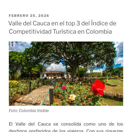
PUBLICADO
FEBRERO 25, 2026
EL
Valle del Cauca en el top 3 del Índice de
Competitividad Turística en Colombia
Foto: Colombia Visible
El Valle del Cauca se consolida como uno de los
destinos preferidos de los viajeros. Con sus riquezas