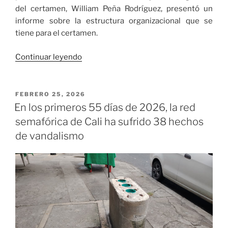
del certamen, William Peña Rodríguez, presentó un
informe sobre la estructura organizacional que se
tiene para el certamen.
«Delegados
Continuar leyendo
de
la
IWF
PUBLICADO
FEBRERO 25, 2026
EL
complacidos
En los primeros 55 días de 2026, la red
con
semafórica de Cali ha sufrido 38 hechos
la
de vandalismo
organización
del
Mundial
de
Pesas
en
Cali»