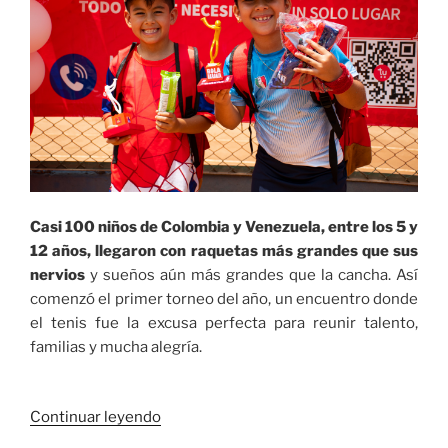
de
Buenaventura
que
conquistaron
la
medalla
de
oro
en
Casi 100 niños de Colombia y Venezuela, entre los 5 y
voleibol
12 años, llegaron con raquetas más grandes que sus
en
nervios
y sueños aún más grandes que la cancha. Así
los
comenzó el primer torneo del año, un encuentro donde
pasados
el tenis fue la excusa perfecta para reunir talento,
Juegos
familias y mucha alegría.
Departamentales»
«Los
Continuar leyendo
niños