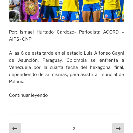
Por: Ismael Hurtado Cardozo- Periodista ACORD –
AIPS- CNP
A las 6 de esta tarde en el estadio Luis Alfonso Gagni
de Asunción, Paraguay, Colombia se enfrenta a
Venezuela por la cuarta fecha del hexagonal final,
dependiendo de si mismas, para asistir al mundial de
Polonia.
«Colombia
Continuar leyendo
mantiene
el
sueño
mundialista
Navegación
Página
Sigu
Página
2
en