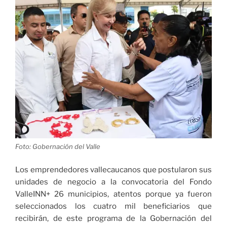
de
Competitividad
Turística
en
Colombia»
Foto: Gobernación del Valle
Los emprendedores vallecaucanos que postularon sus
unidades de negocio a la convocatoria del Fondo
ValleINN+ 26 municipios, atentos porque ya fueron
seleccionados los cuatro mil beneficiarios que
recibirán, de este programa de la Gobernación del