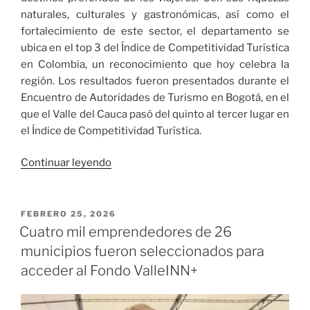
naturales, culturales y gastronómicas, así como el
fortalecimiento de este sector, el departamento se
ubica en el top 3 del Índice de Competitividad Turística
en Colombia, un reconocimiento que hoy celebra la
región. Los resultados fueron presentados durante el
Encuentro de Autoridades de Turismo en Bogotá, en el
que el Valle del Cauca pasó del quinto al tercer lugar en
el Índice de Competitividad Turística.
«Valle
Continuar leyendo
del
Cauca
en
PUBLICADO
FEBRERO 25, 2026
EL
el
Cuatro mil emprendedores de 26
top
municipios fueron seleccionados para
3
acceder al Fondo ValleINN+
del
Índice