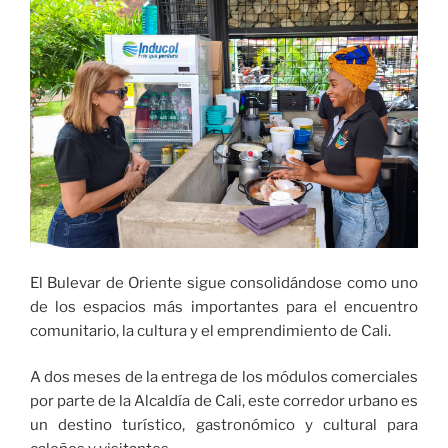
semafórica
de
Cali
ha
sufrido
38
hechos
de
vandalismo»
El Bulevar de Oriente sigue consolidándose como uno
de los espacios más importantes para el encuentro
comunitario, la cultura y el emprendimiento de Cali.
A dos meses de la entrega de los módulos comerciales
por parte de la Alcaldía de Cali, este corredor urbano es
un destino turístico, gastronómico y cultural para