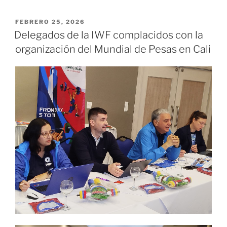
protagonistas
del
PUBLICADO
FEBRERO 25, 2026
EL
Tenis
Delegados de la IWF complacidos con la
Fest
organización del Mundial de Pesas en Cali
&
Droguería
Inglesa
2026
en
Cúcuta»