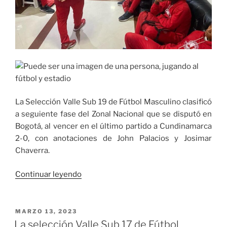
La Selección Valle Sub 19 de Fútbol Masculino clasificó
a seguiente fase del Zonal Nacional que se disputó en
Bogotá, al vencer en el último partido a Cundinamarca
2-0, con anotaciones de John Palacios y Josimar
Chaverra.
«Selección
Continuar leyendo
Valle
de
Fútbol
PUBLICADO
MARZO 13, 2023
EL
Sub
La selección Valle Sub 17 de Fútbol