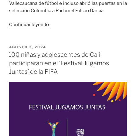
Vallecaucana de fútbol e incluso abrió las puertas en la
selección Colombia a Radamel Falcao García.
«Con
Continuar leyendo
récord
de
participación
PUBLICADO
AGOSTO 3, 2024
EL
inicia
100 niñas y adolescentes de Cali
Torneo
participarán en el ‘Festival Jugamos
Las
Juntas’ de la FIFA
Américas»