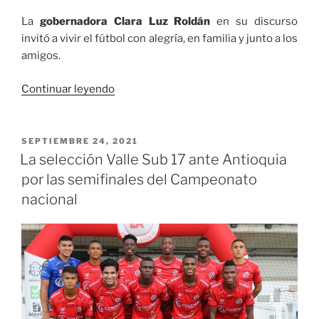
La
gobernadora Clara Luz Roldán
en su discurso
invitó a vivir el fútbol con alegría, en familia y junto a los
amigos.
«Emotiva
Continuar leyendo
ceremonia
de
lanzamiento
PUBLICADO
SEPTIEMBRE 24, 2021
EL
de
La selección Valle Sub 17 ante Antioquia
la
por las semifinales del Campeonato
I
nacional
Copa
de
fútbol
Valle
Oro
Puro»