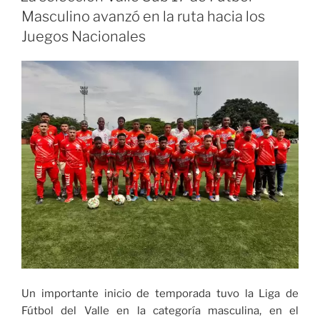
19
Masculino avanzó en la ruta hacia los
clasificó
Juegos Nacionales
a
la
siguiente
fase
del
Zonal
Nacional»
Un importante inicio de temporada tuvo la Liga de
Fútbol del Valle en la categoría masculina, en el