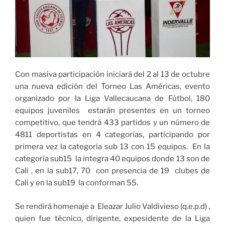
1-
1
de
Huila
y
Valle
Con masiva participación iniciará del 2 al 13 de octubre
sub
una nueva edición del Torneo Las Américas, evento
17»
organizado por la Liga Vallecaucana de Fútbol, 180
equipos juveniles estarán presentes en un torneo
competitivo, que tendrá 433 partidos y un número de
4811 deportistas en 4 categorías, participando por
primera vez la categoría sub 13 con 15 equipos. En la
categoría sub15 la integra 40 equipos donde 13 son de
Cali , en la sub17, 70 con presencia de 19 clubes de
Cali y en la sub19 la conforman 55.
Se rendirá homenaje a Eleazar Julio Valdivieso (q.e.p.d) ,
quien fue técnico, dirigente, expesidente de la Liga