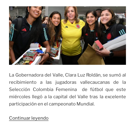
el
‘Festival
Jugamos
Juntas’
de
la
FIFA»
La Gobernadora del Valle, Clara Luz Roldán, se sumó al
recibimiento a las jugadoras vallecaucanas de la
Selección Colombia Femenina de fútbol que este
miércoles llegó a la capital del Valle tras la excelente
participación en el campeonato Mundial.
«Quince
Continuar leyendo
millones
de