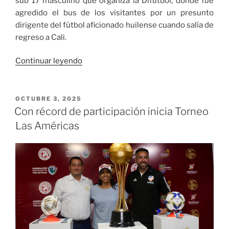
sub 17 masculino que organiza la Difútbol, donde fue
agredido el bus de los visitantes por un presunto
dirigente del fútbol aficionado huilense cuando salía de
regreso a Cali.
«Feo
Continuar leyendo
episodio
en
Neiva
PUBLICADO
OCTUBRE 3, 2025
EL
con
Con récord de participación inicia Torneo
agresión
Las Américas
al
bus
visitante
y
periodista
local,
tras
el