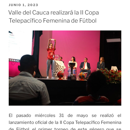
pesos
PUBLICADO
JUNIO 1, 2023
EL
recibirán
Valle del Cauca realizará la II Copa
las
Telepacífico Femenina de Fútbol
jugadoras
Vallecaucanas
de
la
Selección
Colombia
de
fútbol»
El pasado miércoles 31 de mayo se realizó el
lanzamiento oficial de la II Copa Telepacífico Femenina
de Fútbol, el primer torneo de este género que se