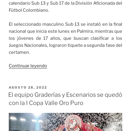
calendario Sub 13 y Sub 17 de la División Aficionada del
Fútbol Colombiano.
El seleccionado masculino Sub 13 se instaló en la final
nacional que inicia este lunes en Palmira, mientras que
los jóvenes de 17 años, que buscan clasificar a los
Juegos Nacionales, lograron tiquete a segunda fase del
certamen.
«La
Continuar leyendo
selección
Valle
Sub
PUBLICADO
AGOSTO 28, 2022
EL
17
El equipo Graderías y Escenarios se quedó
de
con la I Copa Valle Oro Puro
Fútbol
Masculino
avanzó
en