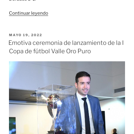
«El
Continuar leyendo
equipo
Graderías
y
PUBLICADO
MAYO 19, 2022
EL
Escenarios
Emotiva ceremonia de lanzamiento de la I
se
Copa de fútbol Valle Oro Puro
quedó
con
la
I
Copa
Valle
Oro
Puro»