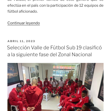
efectúa en el país con la participación de 12 equipos de
fútbol aficionado.
«Valle
Continuar leyendo
del
Cauca
realizará
PUBLICADO
ABRIL 11, 2023
EL
la
Selección Valle de Fútbol Sub 19 clasificó
II
a la siguiente fase del Zonal Nacional
Copa
Telepacífico
Femenina
de
Fútbol»