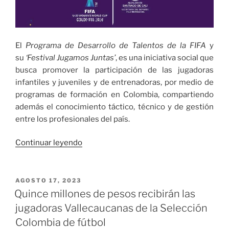
El
Programa de Desarrollo de Talentos de la FIFA
y
su
‘Festival Jugamos Juntas’
, es una iniciativa social que
busca promover la participación de las jugadoras
infantiles y juveniles y de entrenadoras, por medio de
programas de formación en Colombia, compartiendo
además el conocimiento táctico, técnico y de gestión
entre los profesionales del país.
«100
Continuar leyendo
niñas
y
adolescentes
PUBLICADO
AGOSTO 17, 2023
EL
de
Quince millones de pesos recibirán las
Cali
jugadoras Vallecaucanas de la Selección
participarán
Colombia de fútbol
en