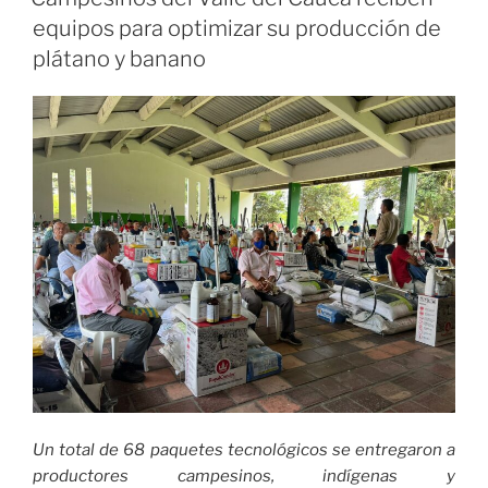
y
equipos para optimizar su producción de
banano
plátano y banano
producidos
por
comunidades
rurales
en
el
Valle
del
Cauca
llegan
a
supermercados
de
Jamundí»
Un total de 68 paquetes tecnológicos se entregaron a
productores campesinos, indígenas y