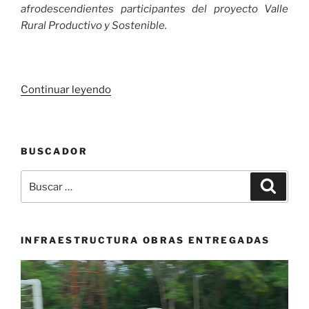
afrodescendientes participantes del proyecto Valle
Rural Productivo y Sostenible.
«Campesinos
Continuar leyendo
del
Valle
del
BUSCADOR
Cauca
reciben
Buscar
Buscar
equipos
por:
para
optimizar
su
INFRAESTRUCTURA OBRAS ENTREGADAS
producción
Reproductor
de
de
plátano
vídeo
y