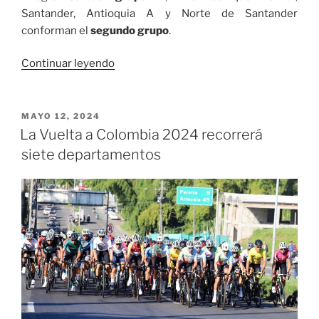
Santander, Antioquia A y Norte de Santander
conforman el
segundo grupo
.
«Medellín
Continuar leyendo
listo
para
recibir
PUBLICADO
MAYO 12, 2024
EL
el
La Vuelta a Colombia 2024 recorrerá
Campeonato
siete departamentos
Nacional
Mayores
Masculino
de
Voleibol»