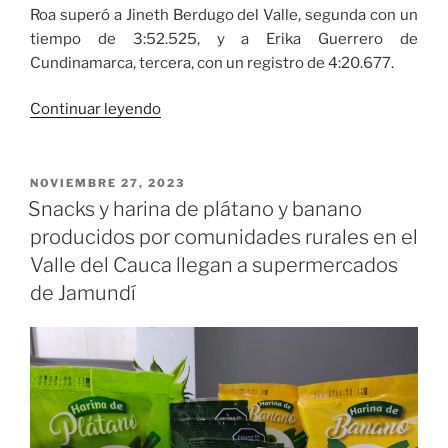
Roa superó a Jineth Berdugo del Valle, segunda con un
tiempo de 3:52.525, y a Erika Guerrero de
Cundinamarca, tercera, con un registro de 4:20.677.
«Sebastián
Continuar leyendo
Holguín
y
Valentina
PUBLICADO
NOVIEMBRE 27, 2023
EL
Roa
Snacks y harina de plátano y banano
campeones
producidos por comunidades rurales en el
nacionales
Valle del Cauca llegan a supermercados
en
de Jamundí
la
modalidad
de
Downhill»