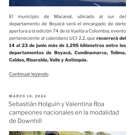
El municipio de Macanal, ubicado al sur del
departamento de Boyacá será el encargado de darle
apertura a la edición 74 de la Vuelta a Colombia, evento
perteneciente al calendario UCI 2.2, que
recorrerá del
14 al 23 de junio más de 1.295 kilómetros entre los
departamentos de Boyacá, Cundinamarca, Tolima,
Caldas, Risaralda, Valle y Antioquia.
«La
Continuar leyendo
Vuelta
a
Colombia
PUBLICADO
MARZO 10, 2024
EL
2024
Sebastián Holguín y Valentina Roa
recorrerá
campeones nacionales en la modalidad
siete
de Downhill
departamentos»