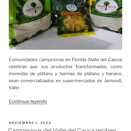
Comunidades campesinas en Florida (Valle del Cauca)
celebran que sus productos transformados, como
monedas de plátano y harinas de plátano y banano,
sean comercializados en supermercados de Jamundí,
Valle.
«Snacks
Continuar leyendo
y
harina
de
PUBLICADO
NOVIEMBRE 1, 2022
EL
plátano
Campesinos del Valle del Cauca reciben