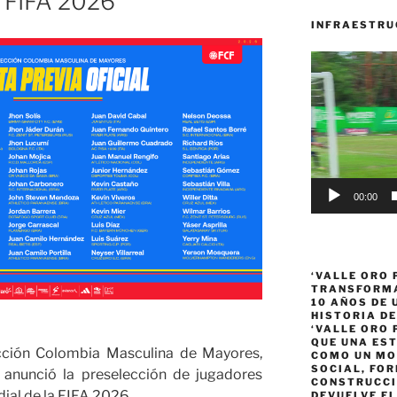
a FIFA 2026
INFRAESTRU
Reproductor
de
vídeo
00:00
‘VALLE ORO 
TRANSFORMA
10 AÑOS DE
HISTORIA DE
‘VALLE ORO 
QUE UNA ES
ección Colombia Masculina de Mayores,
COMO UN MO
SOCIAL, FOR
 anunció la preselección de jugadores
CONSTRUCCI
al de la FIFA 2026.
DEVUELVE EL