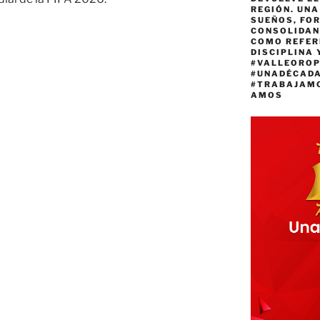
REGIÓN. UN
SUEÑOS, FO
CONSOLIDAN
COMO REFER
DISCIPLINA 
#VALLEORO
#UNADÉCAD
s
#TRABAJAM
AMOS