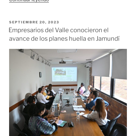
mil
personas
participaron
PUBLICADO
SEPTIEMBRE 20, 2023
EL
en
Empresarios del Valle conocieron el
el
avance de los planes huella en Jamundí
‘Simulacro
Nacional
de
Respuesta
a
Emergencias’»