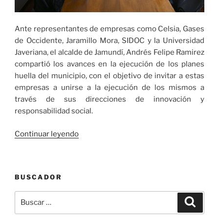
Ante representantes de empresas como Celsia, Gases
de Occidente, Jaramillo Mora, SIDOC y la Universidad
Javeriana, el alcalde de Jamundí, Andrés Felipe Ramirez
compartió los avances en la ejecución de los planes
huella del municipio, con el objetivo de invitar a estas
empresas a unirse a la ejecución de los mismos a
través de sus direcciones de innovación y
responsabilidad social.
«Empresarios
Continuar leyendo
del
Valle
conocieron
BUSCADOR
el
avance
Buscar
Buscar
de
por:
los