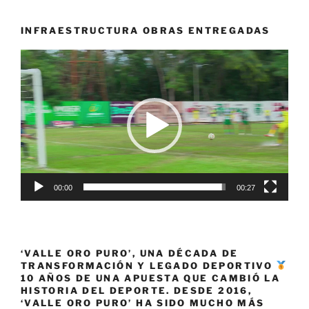
planes
huella
INFRAESTRUCTURA OBRAS ENTREGADAS
en
Reproductor
Jamundí»
de
vídeo
00:00
00:27
‘VALLE ORO PURO’, UNA DÉCADA DE
TRANSFORMACIÓN Y LEGADO DEPORTIVO
10 AÑOS DE UNA APUESTA QUE CAMBIÓ LA
HISTORIA DEL DEPORTE. DESDE 2016,
‘VALLE ORO PURO’ HA SIDO MUCHO MÁS